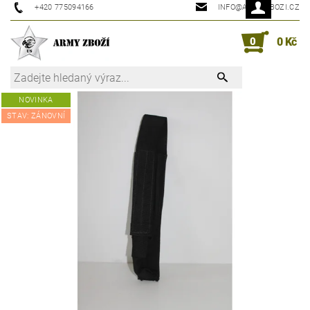
+420 775094166
INFO@ARMYZBOZI.CZ
0
0 Kč
NOVINKA
STAV: ZÁNOVNÍ