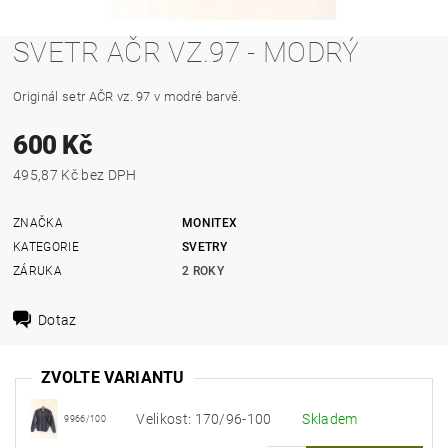
SVETR AČR VZ.97 - MODRÝ
Originál setr AČR vz. 97 v modré barvě.
600 Kč
495,87 Kč bez DPH
ZNAČKA
MONITEX
KATEGORIE
SVETRY
ZÁRUKA
2 ROKY
Dotaz
ZVOLTE VARIANTU
Velikost: 170/96-100
Skladem
9966/100