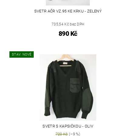
SVETR AČR VZ.95 KE KRKU - ZELENÝ
735,54 Kč bez DPH
890 Kč
STAV: NOVÉ
SVETR S KAPSIČKOU - OLIV
720 Kč
(–9 %)