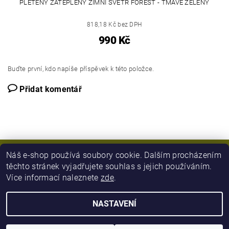
PLETENÝ ZATEPLENÝ ZIMNÍ SVETR FOREST - TMAVĚ ZELENÝ
818,18 Kč bez DPH
990 Kč
Buďte první, kdo napíše příspěvek k této položce.
Přidat komentář
Náš e-shop používá soubory cookie. Dalším procházením
těchto stránek vyjadřujete souhlas s jejich používáním.
Více informací naleznete
zde
.
NASTAVENÍ
2026 © Army Zboží, všechna práva vyhrazena