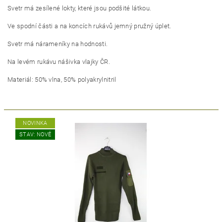
Svetr má zesílené lokty, které jsou podšité látkou.
Ve spodní části a na koncích rukávů jemný pružný úplet.
Svetr má nárameníky na hodnosti.
Na levém rukávu nášivka vlajky ČR.
Materiál: 50% vlna, 50% polyakrylnitril
NOVINKA
STAV: NOVÉ