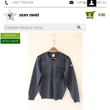
+420 775094166
INFO@ARMYZBOZI.CZ
0
0 Kč
NOVINKA
STAV: NOVÉ