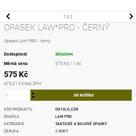
1
z 2
OPASEK LAW*PRO - ČERNÝ
Opasek LAW*PRO - černý.
Dostupnost
Skladem
Měrná cena
575 Kč / 1 ks
575 Kč
475,21 Kč bez DPH
KÓD PRODUKTU
OO13LO_CER
ZNAČKA
LAW PRO
KATEGORIE
TAKTICKÉ A BOJOVÉ OPASKY
ZÁRUKA
2 ROKY