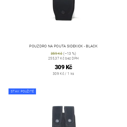
POUZDRO NA POUTA SIDEKICK - BLACK
359 Kč
(–13 %)
255,37 Kč bez DPH
309 Kč
309 Kč / 1 ks
STAV: POUŽITÉ