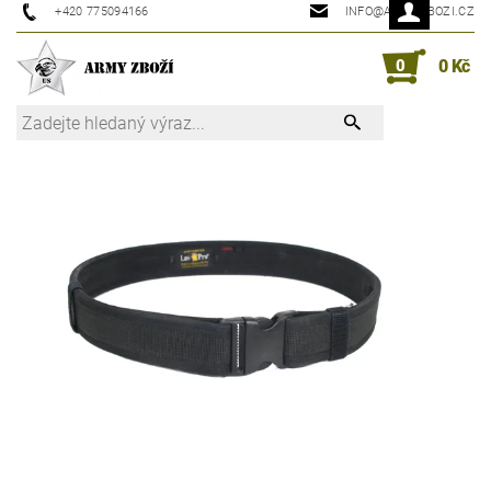
+420 775094166
INFO@ARMYZBOZI.CZ
0
0 Kč