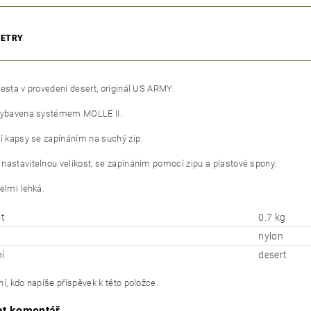
ETRY
vesta v provedení desert, originál US ARMY.
 vybavena systémem MOLLE II.
ní kapsy se zapínáním na suchý zip.
nastavitelnou velikost, se zapínáním pomocí zipu a plastové spony.
elmi lehká.
t
0.7 kg
nylon
í
desert
í, kdo napíše příspěvek k této položce.
at komentář