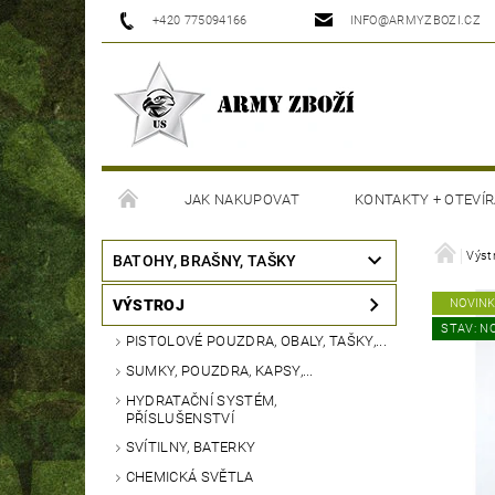
+420 775094166
INFO@ARMYZBOZI.CZ
JAK NAKUPOVAT
KONTAKTY + OTEVÍR
MOJE OBJEDNÁVKA
Výst
BATOHY, BRAŠNY, TAŠKY
VÝSTROJ
NOVIN
STAV: N
PISTOLOVÉ POUZDRA, OBALY, TAŠKY,...
SUMKY, POUZDRA, KAPSY,...
HYDRATAČNÍ SYSTÉM,
PŘÍSLUŠENSTVÍ
SVÍTILNY, BATERKY
CHEMICKÁ SVĚTLA