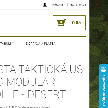
|
PŘIHLÁŠENÍ
REGISTRACE
0
0 Kč
 TABULKY
DOPRAVA A PLATBA
STA TAKTICKÁ US
C MODULAR
LLE - DESERT
esta US FLC Modular molle - desert.