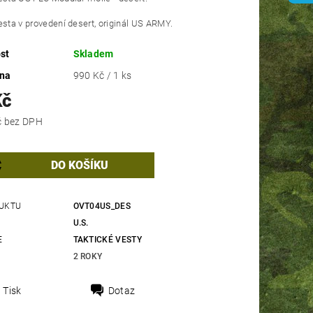
esta v provedení desert, originál US ARMY.
st
Skladem
ena
990 Kč / 1 ks
Kč
818,18 Kč bez DPH
UKTU
OVT04US_DES
U.S.
E
TAKTICKÉ VESTY
2 ROKY
Tisk
Dotaz