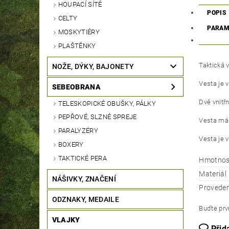
HOUPACÍ SÍTĚ
POPIS
CELTY
PARAM
MOSKYTIÉRY
PLAŠTĚNKY
Taktická 
NOŽE, DÝKY, BAJONETY
Vesta je
SEBEOBRANA
Dvě vnitř
TELESKOPICKÉ OBUŠKY, PÁLKY
PEPŘOVÉ, SLZNÉ SPREJE
Vesta má 
PARALYZÉRY
Vesta je v
BOXERY
TAKTICKÉ PERA
Hmotnos
Materiál
NÁŠIVKY, ZNAČENÍ
Proveden
ODZNAKY, MEDAILE
Buďte prvn
VLAJKY
Přid