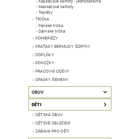
Kapsáčové kalhoty - jednobarevné
Maskáčové kalhoty
Tepláky
TRIČKA
Pánské trička
Dámské trička
KOMBINÉZY
KRAŤASY, BERMUDY, ŠORTKY
DOPLŇKY
PONOŽKY
PRACOVNÍ ODĚVY
OPASKY, ŘEMENY
OBUV
DĚTI
DĚTSKÁ OBUV
DĚTSKÉ OBLEČENÍ
ZÁBAVA PRO DĚTI