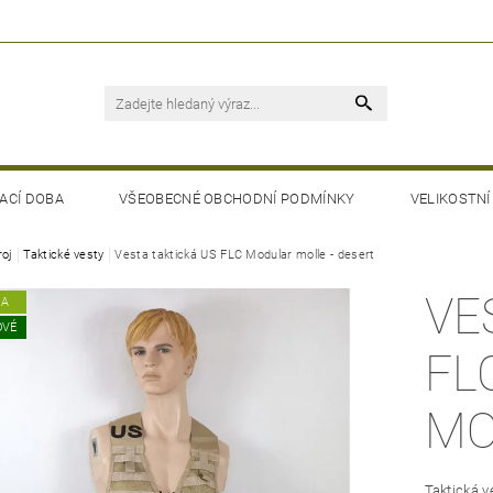
ACÍ DOBA
VŠEOBECNÉ OBCHODNÍ PODMÍNKY
VELIKOSTNÍ
roj
Taktické vesty
Vesta taktická US FLC Modular molle - desert
VE
KA
OVÉ
FL
MO
Taktická v