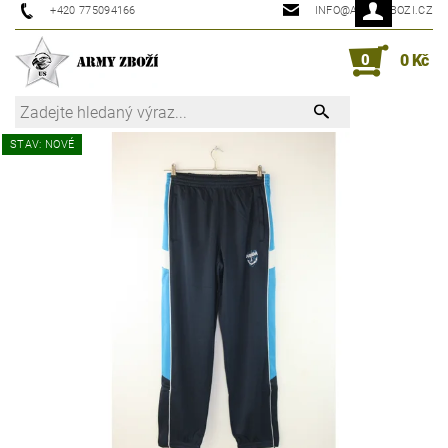
+420 775094166
INFO@ARMYZBOZI.CZ
0
0 Kč
STAV: NOVÉ