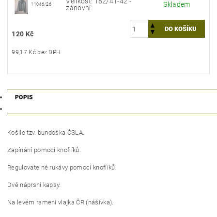
Velikost: 182/41-42 -
Skladem
11046/26
zánovní
120 Kč
99,17 Kč bez DPH
POPIS
Košile tzv. bundoška ČSLA.
Zapínání pomocí knoflíků.
Regulovatelné rukávy pomocí knoflíků.
Dvě náprsní kapsy.
Na levém rameni vlajka ČR (nášivka).