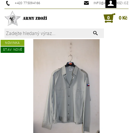
+420 775094166
INFO@ARMYZBOZI.CZ
0
0 Kč
NOVINKA
STAV: NOVÉ