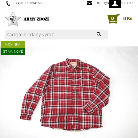
+420 775094166
INFO@ARMYZBOZI.CZ
0
0 Kč
NOVINKA
STAV: NOVÉ