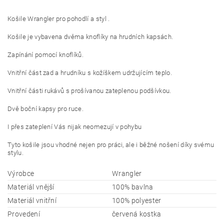
Košile Wrangler pro pohodlí a styl .
Košile je vybavena dvěma knoflíky na hrudních kapsách.
Zapínání pomocí knoflíků.
Vnitřní část zad a hrudníku s kožíškem udržujícím teplo.
Vnitřní části rukávů s prošívanou zateplenou podšívkou.
Dvě boční kapsy pro ruce.
I přes zateplení Vás nijak neomezují v pohybu
Tyto košile jsou vhodné nejen pro práci, ale i běžné nošení díky svému
stylu.
Výrobce
Wrangler
Materiál vnější
100% bavlna
Materiál vnitřní
100% polyester
Provedení
červená kostka