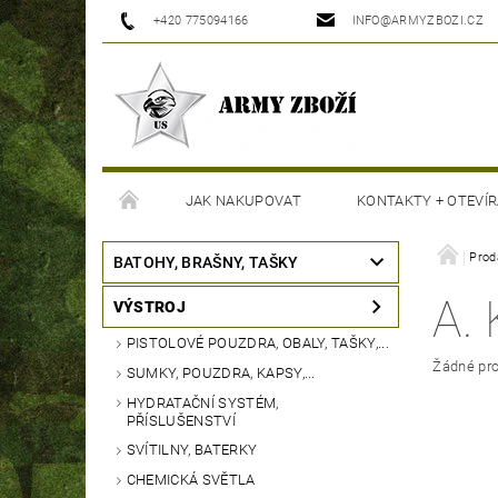
+420 775094166
INFO@ARMYZBOZI.CZ
JAK NAKUPOVAT
KONTAKTY + OTEVÍR
MOJE OBJEDNÁVKA
Prod
BATOHY, BRAŠNY, TAŠKY
A.
VÝSTROJ
PISTOLOVÉ POUZDRA, OBALY, TAŠKY,...
Žádné pro
SUMKY, POUZDRA, KAPSY,...
HYDRATAČNÍ SYSTÉM,
PŘÍSLUŠENSTVÍ
SVÍTILNY, BATERKY
CHEMICKÁ SVĚTLA