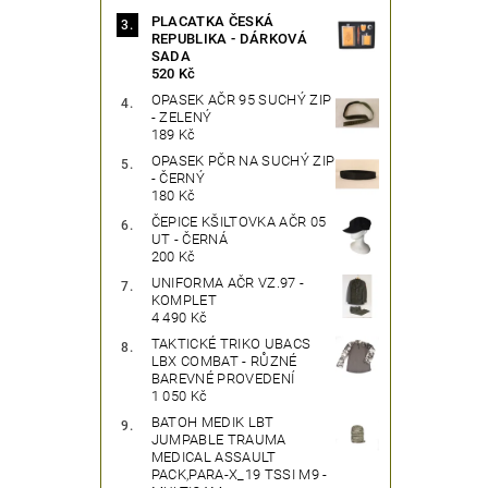
PLACATKA ČESKÁ
REPUBLIKA - DÁRKOVÁ
SADA
520 Kč
OPASEK AČR 95 SUCHÝ ZIP
- ZELENÝ
189 Kč
OPASEK PČR NA SUCHÝ ZIP
- ČERNÝ
180 Kč
ČEPICE KŠILTOVKA AČR 05
UT - ČERNÁ
200 Kč
UNIFORMA AČR VZ.97 -
KOMPLET
4 490 Kč
TAKTICKÉ TRIKO UBACS
LBX COMBAT - RŮZNÉ
BAREVNÉ PROVEDENÍ
1 050 Kč
BATOH MEDIK LBT
JUMPABLE TRAUMA
MEDICAL ASSAULT
PACK,PARA-X_19 TSSI M9 -