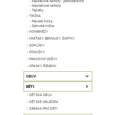
Kapsáčové kalhoty - jednobarevné
Maskáčové kalhoty
Tepláky
TRIČKA
Pánské trička
Dámské trička
KOMBINÉZY
KRAŤASY, BERMUDY, ŠORTKY
DOPLŇKY
PONOŽKY
PRACOVNÍ ODĚVY
OPASKY, ŘEMENY
OBUV
DĚTI
DĚTSKÁ OBUV
DĚTSKÉ OBLEČENÍ
ZÁBAVA PRO DĚTI