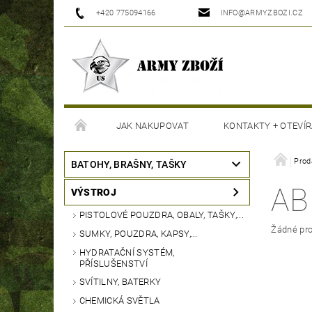
+420 775094166
INFO@ARMYZBOZI.CZ
JAK NAKUPOVAT
KONTAKTY + OTEVÍR
MOJE OBJEDNÁVKA
Prod
BATOHY, BRAŠNY, TAŠKY
AB
VÝSTROJ
PISTOLOVÉ POUZDRA, OBALY, TAŠKY,...
Žádné pro
SUMKY, POUZDRA, KAPSY,...
HYDRATAČNÍ SYSTÉM,
PŘÍSLUŠENSTVÍ
SVÍTILNY, BATERKY
CHEMICKÁ SVĚTLA