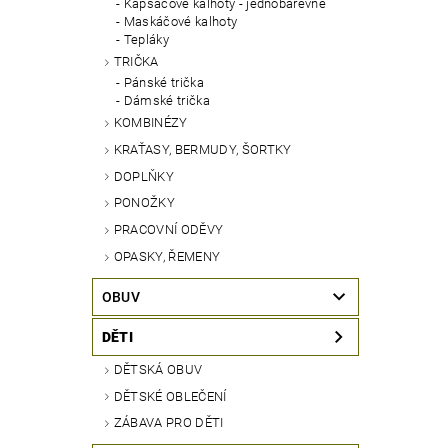
Kapsáčové kalhoty - jednobarevné
Maskáčové kalhoty
Tepláky
TRIČKA
Pánské trička
Dámské trička
KOMBINÉZY
KRAŤASY, BERMUDY, ŠORTKY
DOPLŇKY
PONOŽKY
PRACOVNÍ ODĚVY
OPASKY, ŘEMENY
OBUV
DĚTI
DĚTSKÁ OBUV
DĚTSKÉ OBLEČENÍ
ZÁBAVA PRO DĚTI