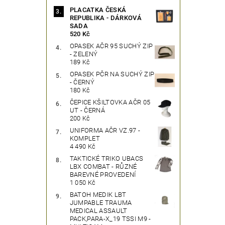
PLACATKA ČESKÁ
REPUBLIKA - DÁRKOVÁ
SADA
520 Kč
OPASEK AČR 95 SUCHÝ ZIP
- ZELENÝ
189 Kč
OPASEK PČR NA SUCHÝ ZIP
- ČERNÝ
180 Kč
ČEPICE KŠILTOVKA AČR 05
UT - ČERNÁ
200 Kč
UNIFORMA AČR VZ.97 -
KOMPLET
4 490 Kč
TAKTICKÉ TRIKO UBACS
LBX COMBAT - RŮZNÉ
BAREVNÉ PROVEDENÍ
1 050 Kč
BATOH MEDIK LBT
JUMPABLE TRAUMA
MEDICAL ASSAULT
PACK,PARA-X_19 TSSI M9 -