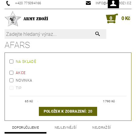
+420 775094166
INFO@ARMYZBOZI.CZ
0
0 Kč
AFARS
NA SKLADĚ
AKCE
NOVINKA
TIP
65
Kč
1790
Kč
POLOŽEK K ZOBRAZENÍ:
20
DOPORUČUJEME
NEJLEVNĚJŠÍ
NEJDRAŽŠÍ