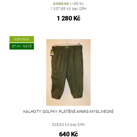
2 000 Kč
(–36 %)
1 057,85 Kč bez DPH
1 280 Kč
NOVINKA
STAV: NOVÉ
KALHOTY GOLFKY PLÁTĚNÉ AFARS MYSLIVECKÉ
528,93 Kč bez DPH
640 Kč