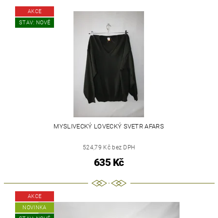
AKCE
STAV: NOVÉ
MYSLIVECKÝ LOVECKÝ SVETR AFARS
524,79 Kč bez DPH
635 Kč
AKCE
NOVINKA