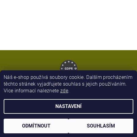
Náš e-shop používá soubory cookie. Dalším procházením
těchto stránek vyjadřujete souhlas s jejich používáním.
Více informací naleznete
zde
.
2026 © Army Zboží, všechna práva vyhrazena
NASTAVENÍ
Vytvořil Shoptet
ODMÍTNOUT
SOUHLASÍM