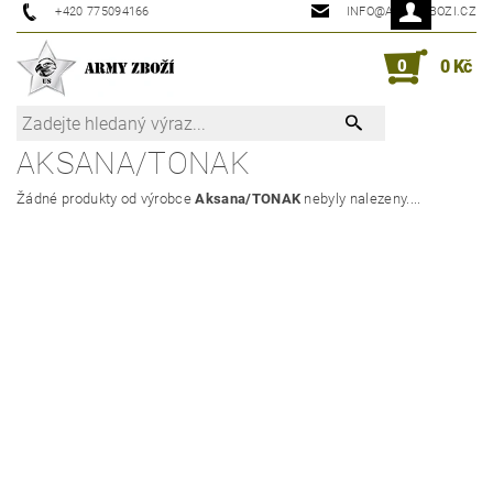
+420 775094166
INFO@ARMYZBOZI.CZ
0
0 Kč
AKSANA/TONAK
Žádné produkty od výrobce
Aksana/TONAK
nebyly nalezeny....