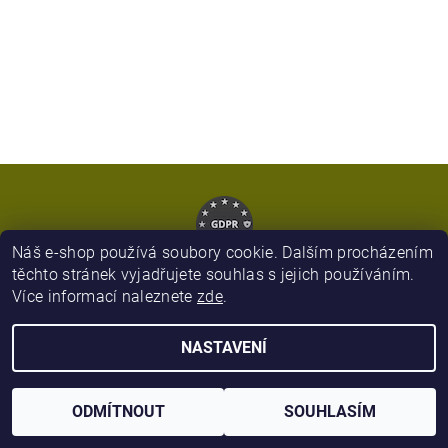
Náš e-shop používá soubory cookie. Dalším procházením
těchto stránek vyjadřujete souhlas s jejich používáním.
Více informací naleznete
zde
.
2026 © Army Zboží, všechna práva vyhrazena
NASTAVENÍ
Vytvořil Shoptet
ODMÍTNOUT
SOUHLASÍM