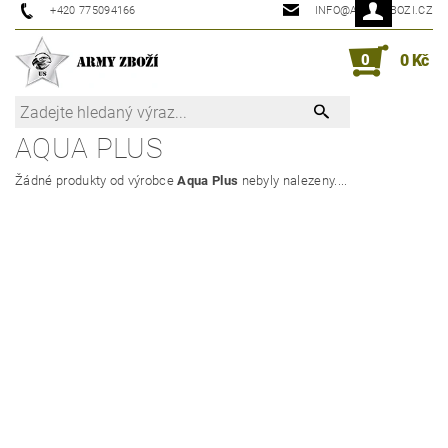
+420 775094166
INFO@ARMYZBOZI.CZ
0
0 Kč
AQUA PLUS
Žádné produkty od výrobce
Aqua Plus
nebyly nalezeny....