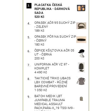
PLACATKA ČESKÁ
REPUBLIKA - DÁRKOVÁ
SADA
520 Kč
OPASEK AČR 95 SUCHÝ ZIP
- ZELENÝ
189 Kč
OPASEK PČR NA SUCHÝ ZIP
- ČERNÝ
180 Kč
ČEPICE KŠILTOVKA AČR 05
UT - ČERNÁ
200 Kč
UNIFORMA AČR VZ.97 -
KOMPLET
4 490 Kč
TAKTICKÉ TRIKO UBACS
LBX COMBAT - RŮZNÉ
BAREVNÉ PROVEDENÍ
1 050 Kč
BATOH MEDIK LBT
JUMPABLE TRAUMA
MEDICAL ASSAULT
PACK,PARA-X_19 TSSI M9 -