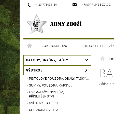
+420 775094166
INFO@ARMYZBOZI.CZ
JAK NAKUPOVAT
KONTAKTY + OTEVÍR
MOJE OBJEDNÁVKA
Prod
BATOHY, BRAŠNY, TAŠKY
BA
VÝSTROJ
PISTOLOVÉ POUZDRA, OBALY, TAŠKY,...
Žádné pro
SUMKY, POUZDRA, KAPSY,...
HYDRATAČNÍ SYSTÉM,
PŘÍSLUŠENSTVÍ
SVÍTILNY, BATERKY
CHEMICKÁ SVĚTLA