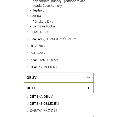
Kapsáčové kalhoty - jednobarevné
Maskáčové kalhoty
Tepláky
TRIČKA
Pánské trička
Dámské trička
KOMBINÉZY
KRAŤASY, BERMUDY, ŠORTKY
DOPLŇKY
PONOŽKY
PRACOVNÍ ODĚVY
OPASKY, ŘEMENY
OBUV
DĚTI
DĚTSKÁ OBUV
DĚTSKÉ OBLEČENÍ
ZÁBAVA PRO DĚTI