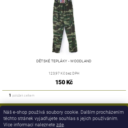
DĚTSKÉ TEPLÁKY - WOODLAND
123,97 Kč bez DPH
150 Kč
1
položek celkem
Náš e-shop používá soubory cookie. Dalším procházením
těchto stránek vyjadřujete souhlas s jejich používáním.
Více informací naleznete
zde
.