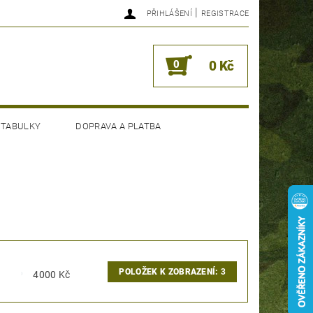
|
PŘIHLÁŠENÍ
REGISTRACE
0
0 Kč
 TABULKY
DOPRAVA A PLATBA
POLOŽEK K ZOBRAZENÍ:
3
4000
Kč