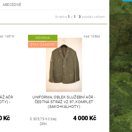
ABECEDNĚ
1
1
3
Stránka
z
-
položek celkem
ód:
10575
Kód:
10563
NOVINKA
STAV: ZÁNOVNÍ
ÁŽ AČR
UNIFORMA, OBLEK SLUŽEBNÍ AČR -
TY) -
ČESTNÁ STRÁŽ VZ.97, KOMPLET
(SAKO+KALHOTY)
0 Kč
4 000 Kč
3 305,79 Kč bez
DPH