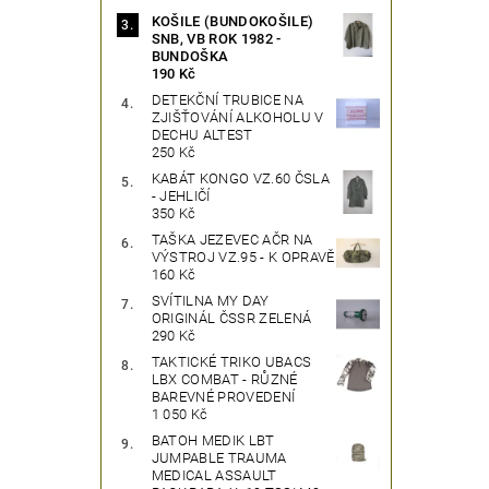
KOŠILE (BUNDOKOŠILE)
SNB, VB ROK 1982 -
BUNDOŠKA
190 Kč
DETEKČNÍ TRUBICE NA
ZJIŠŤOVÁNÍ ALKOHOLU V
DECHU ALTEST
250 Kč
KABÁT KONGO VZ.60 ČSLA
- JEHLIČÍ
350 Kč
TAŠKA JEZEVEC AČR NA
VÝSTROJ VZ.95 - K OPRAVĚ
160 Kč
SVÍTILNA MY DAY
ORIGINÁL ČSSR ZELENÁ
290 Kč
TAKTICKÉ TRIKO UBACS
LBX COMBAT - RŮZNÉ
BAREVNÉ PROVEDENÍ
1 050 Kč
BATOH MEDIK LBT
JUMPABLE TRAUMA
MEDICAL ASSAULT