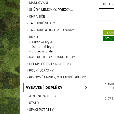
MASKOVÁNÍ
DOPOR
ŠŇŮRY, LEMOVKY, PŘEZKY,...
CHRÁNIČE
TAKTICKÉ VESTY
TAKTICKÉ A BOJOVÉ OPASKY
NOV
BRÝLE
STAV:
Taktické brýle
Ochranné brýle
Sluneční brýle
DALEKOHLEDY, PUŠKOHLEDY
HELMY, POTAHY NA HELMY
POLNÍ LOPATKY
PLYNOVÉ MASKY, CHEMICKÉ OBLEKY,...
KOMBI
VYBAVENÍ, DOPLŇKY
JÍDELNÍ POTŘEBY
2 975
STANY
SPACÍ POTŘEBY