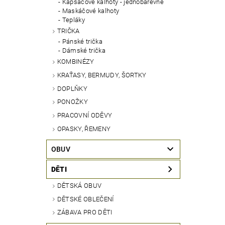
Kapsáčové kalhoty - jednobarevné
Maskáčové kalhoty
Tepláky
TRIČKA
Pánské trička
Dámské trička
KOMBINÉZY
KRAŤASY, BERMUDY, ŠORTKY
DOPLŇKY
PONOŽKY
PRACOVNÍ ODĚVY
OPASKY, ŘEMENY
OBUV
DĚTI
DĚTSKÁ OBUV
DĚTSKÉ OBLEČENÍ
ZÁBAVA PRO DĚTI