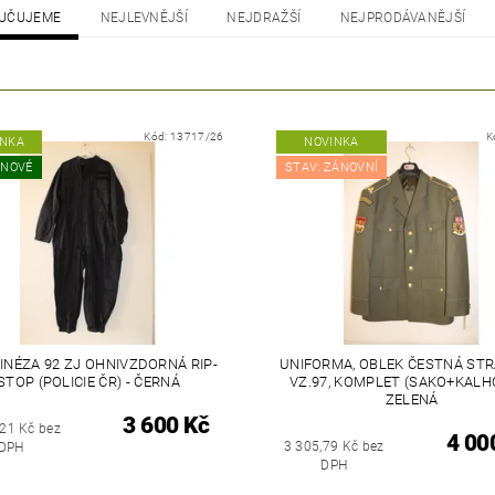
UČUJEME
NEJLEVNĚJŠÍ
NEJDRAŽŠÍ
NEJPRODÁVANĚJŠÍ
Kód:
13717/26
K
INKA
NOVINKA
 NOVÉ
STAV: ZÁNOVNÍ
NÉZA 92 ZJ OHNIVZDORNÁ RIP-
UNIFORMA, OBLEK ČESTNÁ STR
STOP (POLICIE ČR) - ČERNÁ
VZ.97, KOMPLET (SAKO+KALHO
ZELENÁ
3 600 Kč
,21 Kč bez
4 00
3 305,79 Kč bez
DPH
DPH