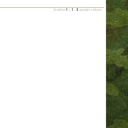
1
1
3
Stránka
z
-
položek celkem