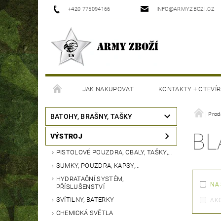
+420 775094166
INFO@ARMYZBOZI.CZ
JAK NAKUPOVAT
KONTAKTY + OTEVÍR
MOJE OBJEDNÁVKA
Prod
BATOHY, BRAŠNY, TAŠKY
BL
VÝSTROJ
PISTOLOVÉ POUZDRA, OBALY, TAŠKY,...
SUMKY, POUZDRA, KAPSY,...
HYDRATAČNÍ SYSTÉM,
NA
PŘÍSLUŠENSTVÍ
SVÍTILNY, BATERKY
AK
CHEMICKÁ SVĚTLA