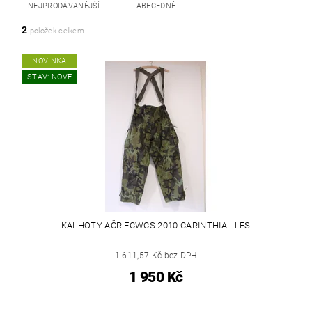
NEJPRODÁVANĚJŠÍ
ABECEDNĚ
2
položek celkem
NOVINKA
STAV: NOVÉ
KALHOTY AČR ECWCS 2010 CARINTHIA - LES
1 611,57 Kč bez DPH
1 950 Kč