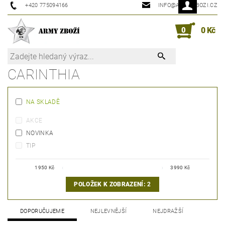
+420 775094166
INFO@ARMYZBOZI.CZ
0
0 Kč
CARINTHIA
NA SKLADĚ
AKCE
NOVINKA
TIP
1950
Kč
3990
Kč
POLOŽEK K ZOBRAZENÍ:
2
DOPORUČUJEME
NEJLEVNĚJŠÍ
NEJDRAŽŠÍ