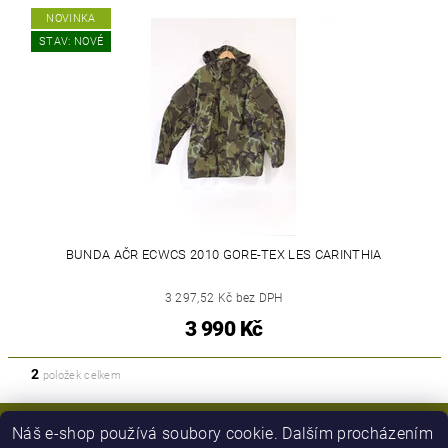
NOVINKA
STAV: NOVÉ
BUNDA AČR ECWCS 2010 GORE-TEX LES CARINTHIA
3 297,52 Kč bez DPH
3 990 Kč
2
položek celkem
Náš e-shop používá soubory cookie. Dalším procházením