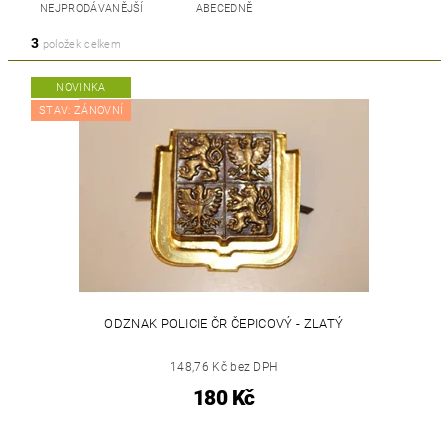
NEJPRODÁVANĚJŠÍ
ABECEDNĚ
3
položek celkem
NOVINKA
STAV: ZÁNOVNÍ
ODZNAK POLICIE ČR ČEPICOVÝ - ZLATÝ
148,76 Kč bez DPH
180 Kč