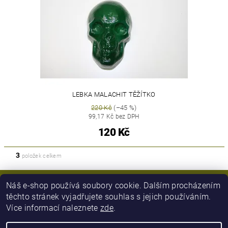
LEBKA MALACHIT TĚŽÍTKO
220 Kč
(–45 %)
99,17 Kč bez DPH
120 Kč
3
položek celkem
Náš e-shop používá soubory cookie. Dalším procházením
těchto stránek vyjadřujete souhlas s jejich používáním.
Více informací naleznete
zde
.