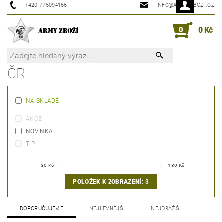
+420 775094166
INFO@ARMYZBOZI.CZ
0
0 Kč
ČR
NA SKLADĚ
AKCE
NOVINKA
TIP
30
Kč
180
Kč
POLOŽEK K ZOBRAZENÍ:
3
DOPORUČUJEME
NEJLEVNĚJŠÍ
NEJDRAŽŠÍ