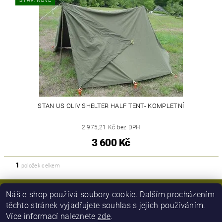
STAV: NOVÉ
STAN US OLIV SHELTER HALF TENT- KOMPLETNÍ
2 975,21 Kč bez DPH
3 600 Kč
1
položek celkem
Náš e-shop používá soubory cookie. Dalším procházením
těchto stránek vyjadřujete souhlas s jejich používáním.
Více informací naleznete
zde
.