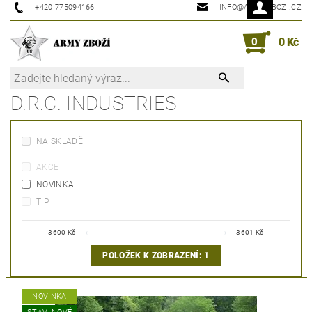
+420 775094166
INFO@ARMYZBOZI.CZ
0
0 Kč
D.R.C. INDUSTRIES
NA SKLADĚ
AKCE
NOVINKA
TIP
3600
Kč
3601
Kč
POLOŽEK K ZOBRAZENÍ:
1
NOVINKA