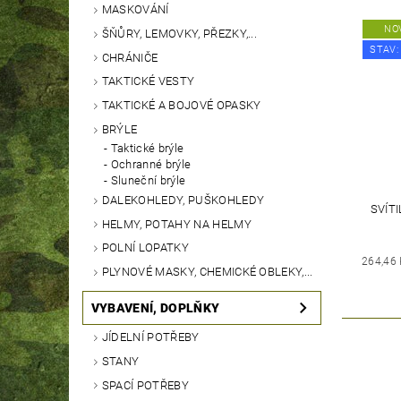
MASKOVÁNÍ
NO
ŠŇŮRY, LEMOVKY, PŘEZKY,...
STAV:
CHRÁNIČE
TAKTICKÉ VESTY
TAKTICKÉ A BOJOVÉ OPASKY
BRÝLE
Taktické brýle
Ochranné brýle
Sluneční brýle
DALEKOHLEDY, PUŠKOHLEDY
SVÍT
HELMY, POTAHY NA HELMY
POLNÍ LOPATKY
264,46
PLYNOVÉ MASKY, CHEMICKÉ OBLEKY,...
VYBAVENÍ, DOPLŇKY
JÍDELNÍ POTŘEBY
STANY
SPACÍ POTŘEBY