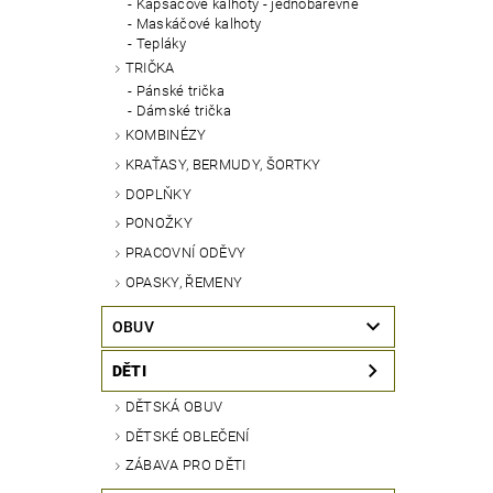
Kapsáčové kalhoty - jednobarevné
Maskáčové kalhoty
Tepláky
TRIČKA
Pánské trička
Dámské trička
KOMBINÉZY
KRAŤASY, BERMUDY, ŠORTKY
DOPLŇKY
PONOŽKY
PRACOVNÍ ODĚVY
OPASKY, ŘEMENY
OBUV
DĚTI
DĚTSKÁ OBUV
DĚTSKÉ OBLEČENÍ
ZÁBAVA PRO DĚTI