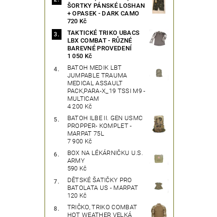
ŠORTKY PÁNSKÉ LOSHAN
+ OPASEK - DARK CAMO
720 Kč
TAKTICKÉ TRIKO UBACS
LBX COMBAT - RŮZNÉ
BAREVNÉ PROVEDENÍ
1 050 Kč
BATOH MEDIK LBT
JUMPABLE TRAUMA
MEDICAL ASSAULT
PACK,PARA-X_19 TSSI M9 -
MULTICAM
4 200 Kč
BATOH ILBE II. GEN USMC
PROPPER- KOMPLET -
MARPAT 75L
7 900 Kč
BOX NA LÉKÁRNIČKU U.S.
ARMY
590 Kč
DĚTSKÉ ŠATIČKY PRO
BATOLATA US - MARPAT
120 Kč
TRIČKO, TRIKO COMBAT
HOT WEATHER VELKÁ