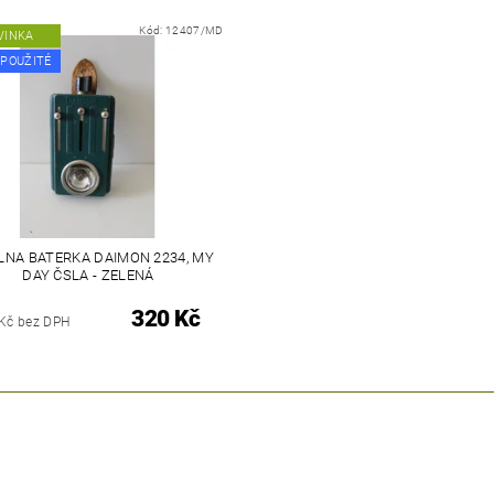
Kód:
12407/MD
VINKA
 POUŽITÉ
ILNA BATERKA DAIMON 2234, MY
DAY ČSLA - ZELENÁ
320 Kč
 Kč bez DPH