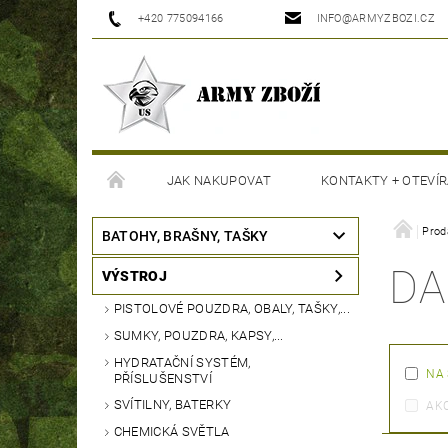
+420 775094166
INFO@ARMYZBOZI.CZ
JAK NAKUPOVAT
KONTAKTY + OTEVÍR
MOJE OBJEDNÁVKA
Prod
BATOHY, BRAŠNY, TAŠKY
DA
VÝSTROJ
PISTOLOVÉ POUZDRA, OBALY, TAŠKY,...
SUMKY, POUZDRA, KAPSY,...
HYDRATAČNÍ SYSTÉM,
NA
PŘÍSLUŠENSTVÍ
SVÍTILNY, BATERKY
AK
CHEMICKÁ SVĚTLA