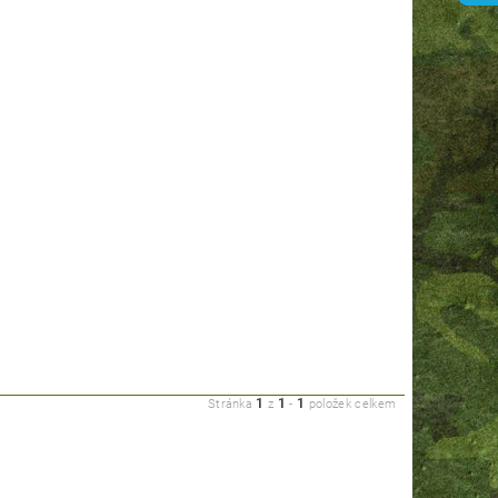
1
1
1
Stránka
z
-
položek celkem