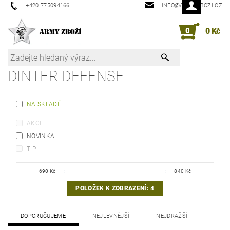
+420 775094166
INFO@ARMYZBOZI.CZ
0
0 Kč
DINTER DEFENSE
NA SKLADĚ
AKCE
NOVINKA
TIP
690
Kč
840
Kč
POLOŽEK K ZOBRAZENÍ:
4
DOPORUČUJEME
NEJLEVNĚJŠÍ
NEJDRAŽŠÍ