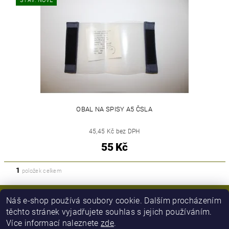
STAV: NOVÉ
OBAL NA SPISY A5 ČSLA
45,45 Kč bez DPH
55 Kč
1
položek celkem
Náš e-shop používá soubory cookie. Dalším procházením
těchto stránek vyjadřujete souhlas s jejich používáním.
Více informací naleznete
zde
.