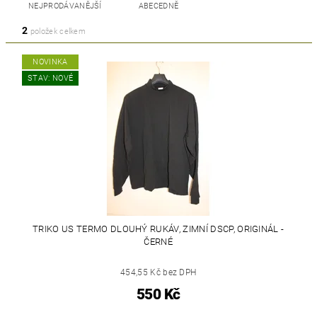
NEJPRODÁVANĚJŠÍ
ABECEDNĚ
2
položek celkem
NOVINKA
STAV: NOVÉ
TRIKO US TERMO DLOUHÝ RUKÁV, ZIMNÍ DSCP, ORIGINÁL -
ČERNÉ
454,55 Kč bez DPH
550 Kč