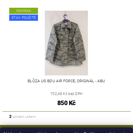
NOVINKA
STAV: POUŽITÉ
BLŮZA US BDU AIR FORCE, ORIGINÁL - ABU
702,48 Kč bez DPH
850 Kč
2
položek celkem