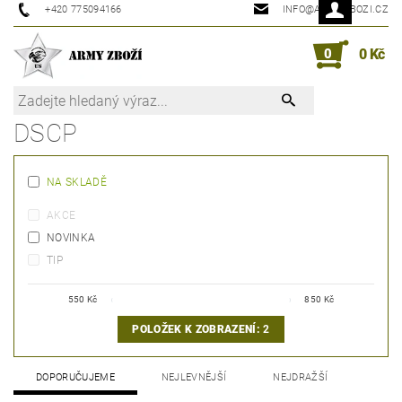
+420 775094166
INFO@ARMYZBOZI.CZ
0
0 Kč
DSCP
NA SKLADĚ
AKCE
NOVINKA
TIP
550
Kč
850
Kč
POLOŽEK K ZOBRAZENÍ:
2
DOPORUČUJEME
NEJLEVNĚJŠÍ
NEJDRAŽŠÍ