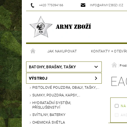
+420 775094166
INFO@ARMYZBOZI.CZ
JAK NAKUPOVAT
KONTAKTY + OTEVÍR
MOJE OBJEDNÁVKA
Prod
BATOHY, BRAŠNY, TAŠKY
EA
VÝSTROJ
PISTOLOVÉ POUZDRA, OBALY, TAŠKY,...
SUMKY, POUZDRA, KAPSY,...
HYDRATAČNÍ SYSTÉM,
NA
PŘÍSLUŠENSTVÍ
SVÍTILNY, BATERKY
AK
CHEMICKÁ SVĚTLA