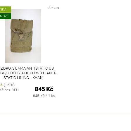
Kód:
239
INKA
 NOVÉ
ZDRO, SUMKA ANTISTATIC US
GE/UTILITY POUCH WITH ANTI-
STATIC LINING - KHAKI
Kč
(–5 %)
845 Kč
 Kč bez DPH
845 Kč / 1 ks