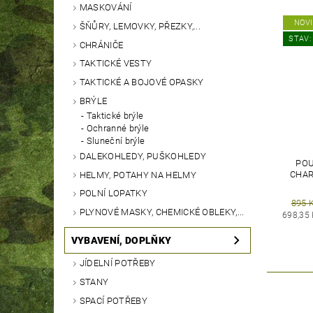
MASKOVÁNÍ
NOV
ŠŇŮRY, LEMOVKY, PŘEZKY,...
STAV:
CHRÁNIČE
TAKTICKÉ VESTY
TAKTICKÉ A BOJOVÉ OPASKY
BRÝLE
Taktické brýle
Ochranné brýle
Sluneční brýle
DALEKOHLEDY, PUŠKOHLEDY
POU
CHAR
HELMY, POTAHY NA HELMY
POLNÍ LOPATKY
895 
PLYNOVÉ MASKY, CHEMICKÉ OBLEKY,...
698,35
VYBAVENÍ, DOPLŇKY
JÍDELNÍ POTŘEBY
STANY
SPACÍ POTŘEBY