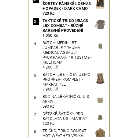
ŠORTKY PÁNSKÉ LOSHAN
+ OPASEK - DARK CAMO
720 Kč
TAKTICKÉ TRIKO UBACS
LBX COMBAT - RŮZNÉ
BAREVNÉ PROVEDENÍ
1 050 Kč
BATOH MEDIK LBT
JUMPABLE TRAUMA
MEDICAL ASSAULT
PACK,PARA-X_19 TSSI M9 -
MULTICAM
4 200 Kč
BATOH ILBE II. GEN USMC
PROPPER- KOMPLET -
MARPAT 75L
7 900 Kč
BOX NA LÉKÁRNIČKU U.S.
ARMY
590 Kč
DĚTSKÉ ŠATIČKY PRO
BATOLATA US - MARPAT
120 Kč
TRIČKO, TRIKO COMBAT
HOT WEATHER VELKÁ