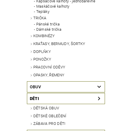
Kapsáčové kalhoty - jednobarevné
Maskáčové kalhoty
Tepláky
TRIČKA
Pánské trička
Dámské trička
KOMBINÉZY
KRAŤASY, BERMUDY, ŠORTKY
DOPLŇKY
PONOŽKY
PRACOVNÍ ODĚVY
OPASKY, ŘEMENY
OBUV
DĚTI
DĚTSKÁ OBUV
DĚTSKÉ OBLEČENÍ
ZÁBAVA PRO DĚTI