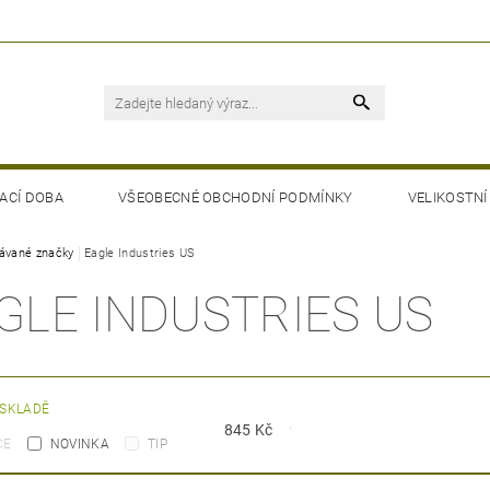
ACÍ DOBA
VŠEOBECNÉ OBCHODNÍ PODMÍNKY
VELIKOSTNÍ
ávané značky
Eagle Industries US
GLE INDUSTRIES US
 SKLADĚ
845
Kč
CE
NOVINKA
TIP