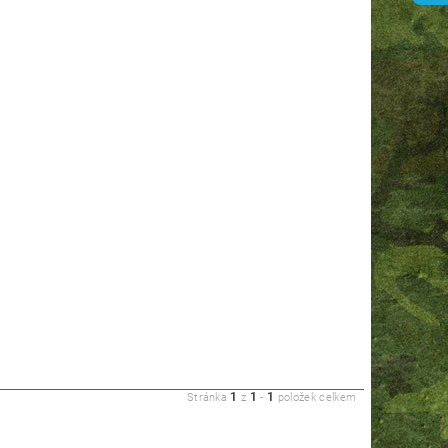
1
1
1
Stránka
z
-
položek celkem