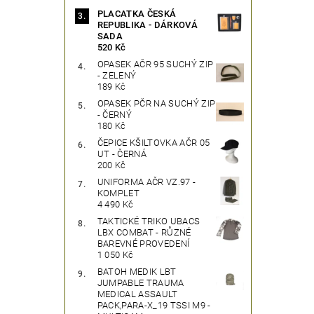
PLACATKA ČESKÁ
REPUBLIKA - DÁRKOVÁ
SADA
520 Kč
OPASEK AČR 95 SUCHÝ ZIP
- ZELENÝ
189 Kč
OPASEK PČR NA SUCHÝ ZIP
- ČERNÝ
180 Kč
ČEPICE KŠILTOVKA AČR 05
UT - ČERNÁ
200 Kč
UNIFORMA AČR VZ.97 -
KOMPLET
4 490 Kč
TAKTICKÉ TRIKO UBACS
LBX COMBAT - RŮZNÉ
BAREVNÉ PROVEDENÍ
1 050 Kč
BATOH MEDIK LBT
JUMPABLE TRAUMA
MEDICAL ASSAULT
PACK,PARA-X_19 TSSI M9 -