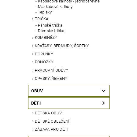
Kapsáčové kalhoty - jednobarevné
Maskáčové kalhoty
Tepláky
TRIČKA
Pánské trička
Dámské trička
KOMBINÉZY
KRAŤASY, BERMUDY, ŠORTKY
DOPLŇKY
PONOŽKY
PRACOVNÍ ODĚVY
OPASKY, ŘEMENY
OBUV
DĚTI
DĚTSKÁ OBUV
DĚTSKÉ OBLEČENÍ
ZÁBAVA PRO DĚTI