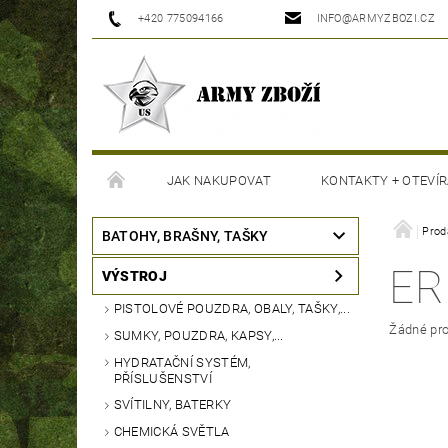
+420 775094166
INFO@ARMYZBOZI.CZ
JAK NAKUPOVAT
KONTAKTY + OTEVÍR
MOJE OBJEDNÁVKA
Prod
BATOHY, BRAŠNY, TAŠKY
ER
VÝSTROJ
PISTOLOVÉ POUZDRA, OBALY, TAŠKY,...
Žádné pro
SUMKY, POUZDRA, KAPSY,...
HYDRATAČNÍ SYSTÉM,
PŘÍSLUŠENSTVÍ
SVÍTILNY, BATERKY
CHEMICKÁ SVĚTLA