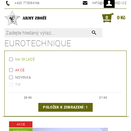
+420 775094166
INFO@ARMYZBOZI.CZ
0
0 Kč
EUROTECHNIQUE
NA SKLADĚ
AKCE
NOVINKA
TIP
20
Kč
21
Kč
POLOŽEK K ZOBRAZENÍ:
1
AKCE