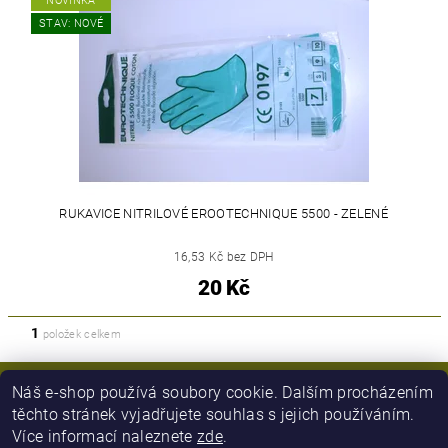
NOVINKA
STAV: NOVÉ
RUKAVICE NITRILOVÉ EROOTECHNIQUE 5500 - ZELENÉ
16,53 Kč bez DPH
20 Kč
1
položek celkem
Náš e-shop používá soubory cookie. Dalším procházením
těchto stránek vyjadřujete souhlas s jejich používáním.
Více informací naleznete
zde
.