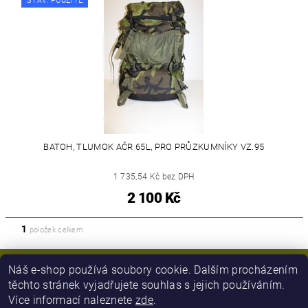
STAV: POUŽITÉ
BATOH, TLUMOK AČR 65L, PRO PRŮZKUMNÍKY VZ.95
1 735,54 Kč bez DPH
2 100 Kč
1
položek celkem
Náš e-shop používá soubory cookie. Dalším procházením
těchto stránek vyjadřujete souhlas s jejich používáním.
Více informací naleznete
zde
.