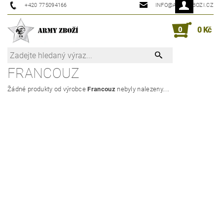
+420 775094166
INFO@ARMYZBOZI.CZ
0
0 Kč
FRANCOUZ
Žádné produkty od výrobce
Francouz
nebyly nalezeny....