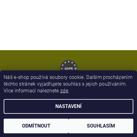
Náš e-shop používá soubory cookie. Dalším procházením
těchto stránek vyjadřujete souhlas s jejich používáním.
Více informací naleznete
zde
.
2026 © Army Zboží, všechna práva vyhrazena
NASTAVENÍ
Vytvořil Shoptet
ODMÍTNOUT
SOUHLASÍM