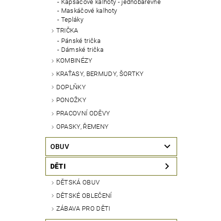
Kapsáčové kalhoty - jednobarevné
Maskáčové kalhoty
Tepláky
TRIČKA
Pánské trička
Dámské trička
KOMBINÉZY
KRAŤASY, BERMUDY, ŠORTKY
DOPLŇKY
PONOŽKY
PRACOVNÍ ODĚVY
OPASKY, ŘEMENY
OBUV
DĚTI
DĚTSKÁ OBUV
DĚTSKÉ OBLEČENÍ
ZÁBAVA PRO DĚTI