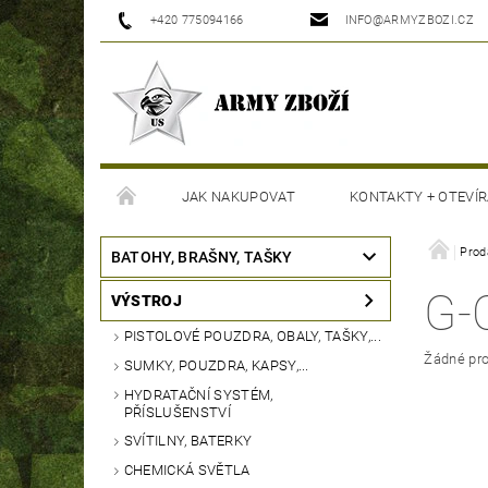
+420 775094166
INFO@ARMYZBOZI.CZ
JAK NAKUPOVAT
KONTAKTY + OTEVÍR
MOJE OBJEDNÁVKA
Prod
BATOHY, BRAŠNY, TAŠKY
G-
VÝSTROJ
PISTOLOVÉ POUZDRA, OBALY, TAŠKY,...
Žádné pro
SUMKY, POUZDRA, KAPSY,...
HYDRATAČNÍ SYSTÉM,
PŘÍSLUŠENSTVÍ
SVÍTILNY, BATERKY
CHEMICKÁ SVĚTLA