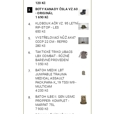
120 Kč
BOTY KANADY ČSLA VZ.60
- ORIGINÁL
1 690 Kč
KLOBOUK AČR VZ. 95 LETNÍ
RIP-STOP - LES
650 Kč
VYSTŘELOVACÍ NŮŽ AK47
CCCP 22 CM - REPRO
280 Kč
TAKTICKÉ TRIKO UBACS
LBX COMBAT - RŮZNÉ
BAREVNÉ PROVEDENÍ
1 050 Kč
BATOH MEDIK LBT
JUMPABLE TRAUMA
MEDICAL ASSAULT
PACK,PARA-X_19 TSSI M9 -
MULTICAM
4 200 Kč
BATOH ILBE II. GEN USMC
PROPPER- KOMPLET -
MARPAT 75L
7 900 Kč