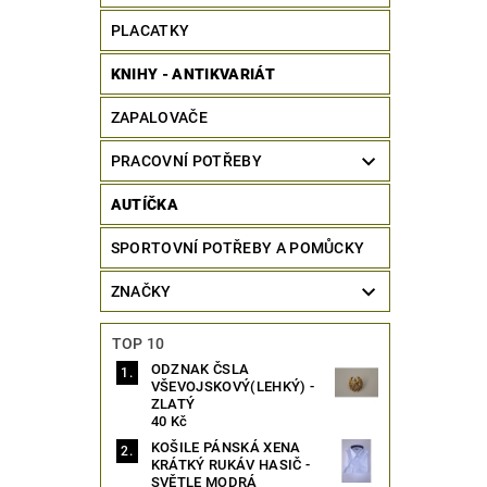
PLACATKY
KNIHY - ANTIKVARIÁT
ZAPALOVAČE
PRACOVNÍ POTŘEBY
AUTÍČKA
SPORTOVNÍ POTŘEBY A POMŮCKY
ZNAČKY
TOP 10
ODZNAK ČSLA
VŠEVOJSKOVÝ(LEHKÝ) -
ZLATÝ
40 Kč
KOŠILE PÁNSKÁ XENA
KRÁTKÝ RUKÁV HASIČ -
SVĚTLE MODRÁ