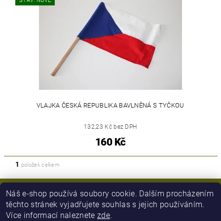
STAV: NOVÉ
VLAJKA ČESKÁ REPUBLIKA BAVLNĚNÁ S TYČKOU
132,23 Kč bez DPH
160 Kč
1
položek celkem
Náš e-shop používá soubory cookie. Dalším procházením
těchto stránek vyjadřujete souhlas s jejich používáním.
Více informací naleznete
zde
.