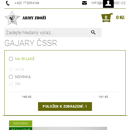
+420 775094166
INFO@ARMYZBOZI.CZ
0
0 Kč
GAJARY ČSSR
NA SKLADĚ
AKCE
NOVINKA
TIP
160
Kč
161
Kč
POLOŽEK K ZOBRAZENÍ:
1
NOVINKA