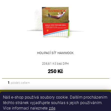
HOUPACÍ SÍT HAMMOCK
206,61 Kč bez DPH
250 Kč
1
položek celkem
Náš e-shop používá soubory cookie. Dalším procházením
těchto stránek vyjadřujete souhlas s jejich používáním.
Více informací naleznete
zde
.