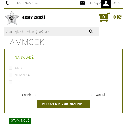
+420 775094166
INFO@ARMYZBOZI.CZ
0
0 Kč
HAMMOCK
NA SKLADĚ
AKCE
NOVINKA
TIP
250
Kč
251
Kč
POLOŽEK K ZOBRAZENÍ:
1
STAV: NOVÉ