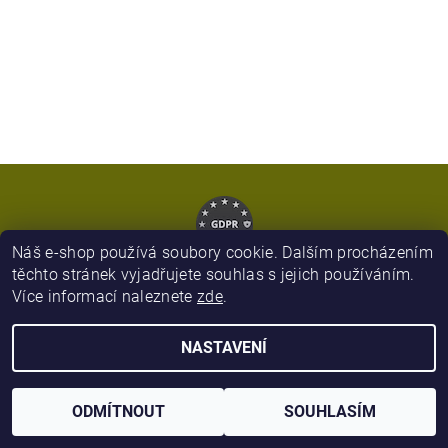
Náš e-shop používá soubory cookie. Dalším procházením
těchto stránek vyjadřujete souhlas s jejich používáním.
Více informací naleznete
zde
.
2026 © Army Zboží, všechna práva vyhrazena
NASTAVENÍ
Vytvořil Shoptet
ODMÍTNOUT
SOUHLASÍM