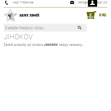
+420 775094166
INFO@ARMYZBOZI.CZ
0
0 Kč
JIHOKOV
Žádné produkty od výrobce
JIHOKOV
nebyly nalezeny....