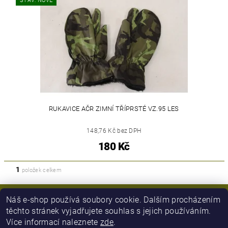
STAV: NOVÉ
RUKAVICE AČR ZIMNÍ TŘÍPRSTÉ VZ.95 LES
148,76 Kč bez DPH
180 Kč
1
položek celkem
Náš e-shop používá soubory cookie. Dalším procházením
těchto stránek vyjadřujete souhlas s jejich používáním.
Více informací naleznete
zde
.