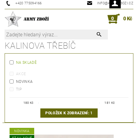
+420 775094166
INFO@ARMYZBOZI.CZ
0
0 Kč
KALINOVA TŘEBÍČ
NA SKLADĚ
AKCE
NOVINKA
TIP
180
Kč
181
Kč
POLOŽEK K ZOBRAZENÍ:
1
NOVINKA