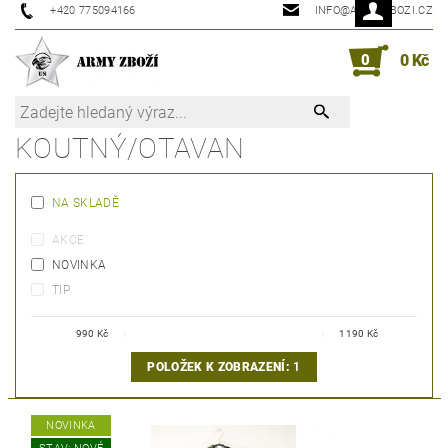
+420 775094166
INFO@ARMYZBOZI.CZ
0
0 Kč
KOUTNÝ/OTAVAN
NA SKLADĚ
AKCE
NOVINKA
TIP
990
Kč
1190
Kč
POLOŽEK K ZOBRAZENÍ:
1
NOVINKA