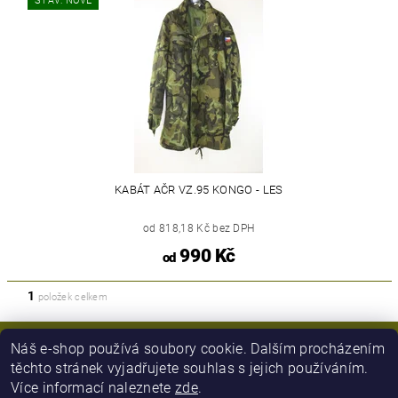
STAV: NOVÉ
KABÁT AČR VZ.95 KONGO - LES
od 818,18 Kč bez DPH
990 Kč
od
1
položek celkem
Náš e-shop používá soubory cookie. Dalším procházením
těchto stránek vyjadřujete souhlas s jejich používáním.
Více informací naleznete
zde
.