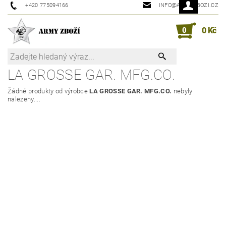
+420 775094166
INFO@ARMYZBOZI.CZ
0
0 Kč
LA GROSSE GAR. MFG.CO.
Žádné produkty od výrobce
LA GROSSE GAR. MFG.CO.
nebyly
nalezeny....