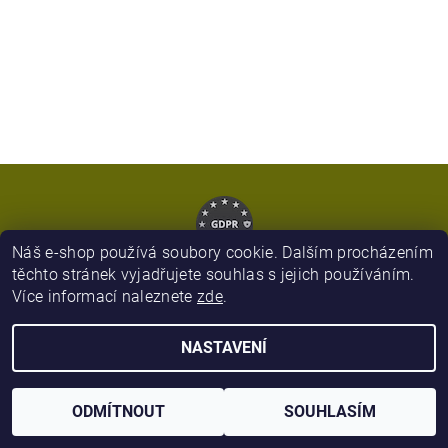
Náš e-shop používá soubory cookie. Dalším procházením
těchto stránek vyjadřujete souhlas s jejich používáním.
Více informací naleznete
zde
.
2026 © Army Zboží, všechna práva vyhrazena
NASTAVENÍ
Vytvořil Shoptet
ODMÍTNOUT
SOUHLASÍM