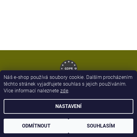
Náš e-shop používá soubory cookie. Dalším procházením
těchto stránek vyjadřujete souhlas s jejich používáním.
Více informací naleznete
zde
.
2026 © Army Zboží, všechna práva vyhrazena
NASTAVENÍ
Vytvořil Shoptet
ODMÍTNOUT
SOUHLASÍM