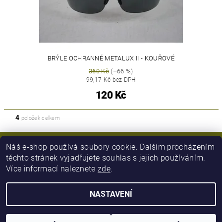
BRÝLE OCHRANNÉ METALUX II - KOUŘOVÉ
360 Kč
(–66 %)
99,17 Kč bez DPH
120 Kč
4
položek celkem
Náš e-shop používá soubory cookie. Dalším procházením
těchto stránek vyjadřujete souhlas s jejich používáním.
Více informací naleznete
zde
.
NASTAVENÍ
2026 © Army Zboží, všechna práva vyhrazena