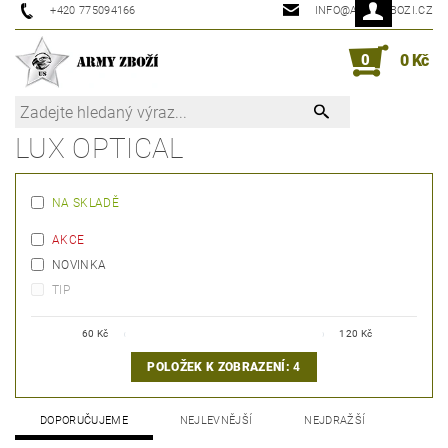
+420 775094166
INFO@ARMYZBOZI.CZ
0
0 Kč
LUX OPTICAL
NA SKLADĚ
AKCE
NOVINKA
TIP
60
Kč
120
Kč
POLOŽEK K ZOBRAZENÍ:
4
DOPORUČUJEME
NEJLEVNĚJŠÍ
NEJDRAŽŠÍ