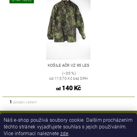
STAV: NOVÉ
KOŠILE AČR VZ.95 LES
(–35 %)
od 115,70 Kč bez DPH
140 Kč
od
1
položek celkem
Náš e-shop používá soubory cookie. Dalším procházením
těchto stránek vyjadřujete souhlas s jejich používáním.
Více informací naleznete
zde
.