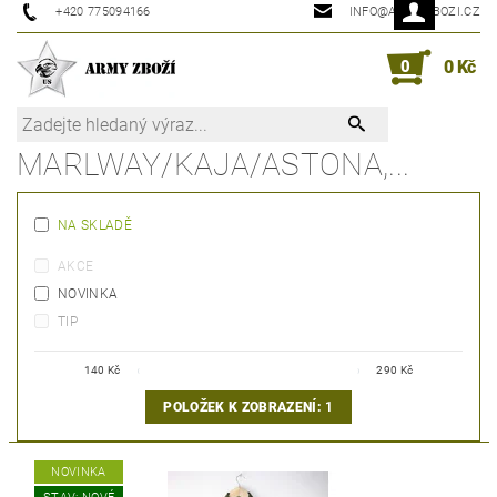
+420 775094166
INFO@ARMYZBOZI.CZ
0
0 Kč
MARLWAY/KAJA/ASTONA,...
NA SKLADĚ
AKCE
NOVINKA
TIP
140
Kč
290
Kč
POLOŽEK K ZOBRAZENÍ:
1
NOVINKA