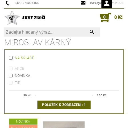
+420 775094166
INFO@ARMYZBOZI.CZ
0
0 Kč
MIROSLAV KÁRNÝ
NA SKLADĚ
AKCE
NOVINKA
TIP
99
Kč
100
Kč
POLOŽEK K ZOBRAZENÍ:
1
NOVINKA