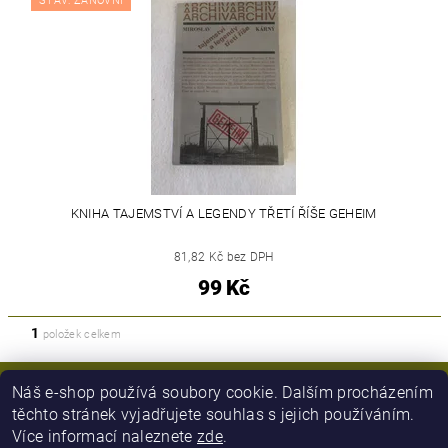
STAV: ZÁNOVNÍ
KNIHA TAJEMSTVÍ A LEGENDY TŘETÍ ŘÍŠE GEHEIM
81,82 Kč bez DPH
99 Kč
1
položek celkem
Náš e-shop používá soubory cookie. Dalším procházením
těchto stránek vyjadřujete souhlas s jejich používáním.
Více informací naleznete
zde
.