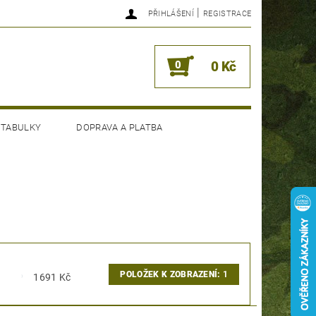
|
PŘIHLÁŠENÍ
REGISTRACE
0
0 Kč
 TABULKY
DOPRAVA A PLATBA
POLOŽEK K ZOBRAZENÍ:
1
1691
Kč