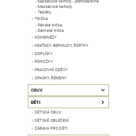
Kapsáčové kalhoty - jednobarevné
Maskáčové kalhoty
Tepláky
TRIČKA
Pánské trička
Dámské trička
KOMBINÉZY
KRAŤASY, BERMUDY, ŠORTKY
DOPLŇKY
PONOŽKY
PRACOVNÍ ODĚVY
OPASKY, ŘEMENY
OBUV
DĚTI
DĚTSKÁ OBUV
DĚTSKÉ OBLEČENÍ
ZÁBAVA PRO DĚTI