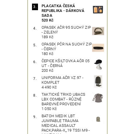
PLACATKA ČESKÁ
REPUBLIKA - DÁRKOVÁ
SADA
520 Kč
OPASEK AČR 95 SUCHÝ ZIP
- ZELENÝ
189 Kč
OPASEK PČR NA SUCHÝ ZIP
- ČERNÝ
180 Kč
ČEPICE KŠILTOVKA AČR 05
UT - ČERNÁ
200 Kč
UNIFORMA AČR VZ.97 -
KOMPLET
4 490 Kč
TAKTICKÉ TRIKO UBACS
LBX COMBAT - RŮZNÉ
BAREVNÉ PROVEDENÍ
1 050 Kč
BATOH MEDIK LBT
JUMPABLE TRAUMA
MEDICAL ASSAULT
PACK,PARA-X_19 TSSI M9 -