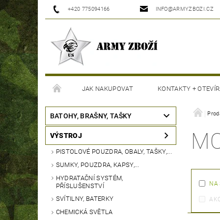
+420 775094166
INFO@ARMYZBOZI.CZ
JAK NAKUPOVAT
KONTAKTY + OTEVÍR
MOJE OBJEDNÁVKA
Prod
BATOHY, BRAŠNY, TAŠKY
M
VÝSTROJ
PISTOLOVÉ POUZDRA, OBALY, TAŠKY,...
SUMKY, POUZDRA, KAPSY,...
HYDRATAČNÍ SYSTÉM,
NA
PŘÍSLUŠENSTVÍ
SVÍTILNY, BATERKY
AK
CHEMICKÁ SVĚTLA