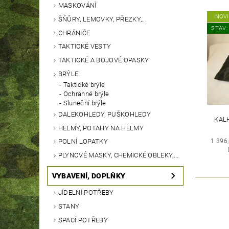
MASKOVÁNÍ
NOV
ŠŇŮRY, LEMOVKY, PŘEZKY,...
STAV:
CHRÁNIČE
TAKTICKÉ VESTY
TAKTICKÉ A BOJOVÉ OPASKY
BRÝLE
Taktické brýle
Ochranné brýle
Sluneční brýle
DALEKOHLEDY, PUŠKOHLEDY
KAL
HELMY, POTAHY NA HELMY
1 396
POLNÍ LOPATKY
PLYNOVÉ MASKY, CHEMICKÉ OBLEKY,...
VYBAVENÍ, DOPLŇKY
JÍDELNÍ POTŘEBY
STANY
SPACÍ POTŘEBY