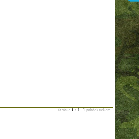
1
1
1
Stránka
z
-
položek celkem