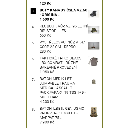
120 Kč
BOTY KANADY ČSLA VZ.60
- ORIGINÁL
1 690 Kč
KLOBOUK AČR VZ. 95 LETNÍ
RIP-STOP - LES
650 Kč
VYSTŘELOVACÍ NŮŽ AK47
CCCP 22 CM - REPRO
280 Kč
TAKTICKÉ TRIKO UBACS
LBX COMBAT - RŮZNÉ
BAREVNÉ PROVEDENÍ
1 050 Kč
BATOH MEDIK LBT
JUMPABLE TRAUMA
MEDICAL ASSAULT
PACK,PARA-X_19 TSSI M9 -
MULTICAM
4 200 Kč
BATOH ILBE II. GEN USMC
PROPPER- KOMPLET -
MARPAT 75L
7 900 Kč