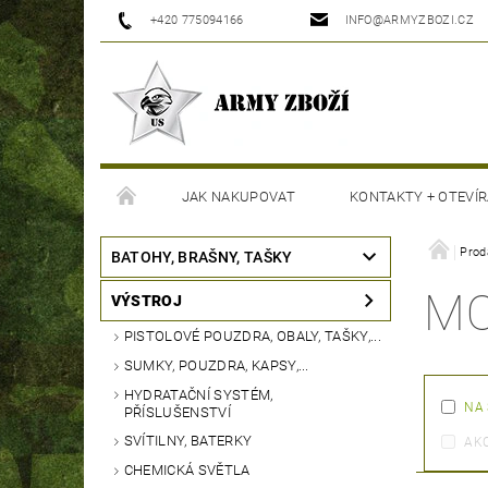
+420 775094166
INFO@ARMYZBOZI.CZ
JAK NAKUPOVAT
KONTAKTY + OTEVÍR
MOJE OBJEDNÁVKA
Prod
BATOHY, BRAŠNY, TAŠKY
MO
VÝSTROJ
PISTOLOVÉ POUZDRA, OBALY, TAŠKY,...
SUMKY, POUZDRA, KAPSY,...
HYDRATAČNÍ SYSTÉM,
NA
PŘÍSLUŠENSTVÍ
SVÍTILNY, BATERKY
AK
CHEMICKÁ SVĚTLA