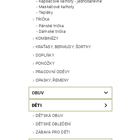
Kapsáčové kalhoty - jednobarevné
Maskáčové kalhoty
Tepláky
TRIČKA
Pánské trička
Dámské trička
KOMBINÉZY
KRAŤASY, BERMUDY, ŠORTKY
DOPLŇKY
PONOŽKY
PRACOVNÍ ODĚVY
OPASKY, ŘEMENY
OBUV
DĚTI
DĚTSKÁ OBUV
DĚTSKÉ OBLEČENÍ
ZÁBAVA PRO DĚTI