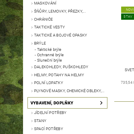
MASKOVÁNÍ
NOV
ŠŇŮRY, LEMOVKY, PŘEZKY,...
STAV:
CHRÁNIČE
TAKTICKÉ VESTY
TAKTICKÉ A BOJOVÉ OPASKY
BRÝLE
Taktické brýle
Ochranné brýle
Sluneční brýle
DALEKOHLEDY, PUŠKOHLEDY
SVET
HELMY, POTAHY NA HELMY
735,54
POLNÍ LOPATKY
PLYNOVÉ MASKY, CHEMICKÉ OBLEKY,...
VYBAVENÍ, DOPLŇKY
JÍDELNÍ POTŘEBY
STANY
SPACÍ POTŘEBY