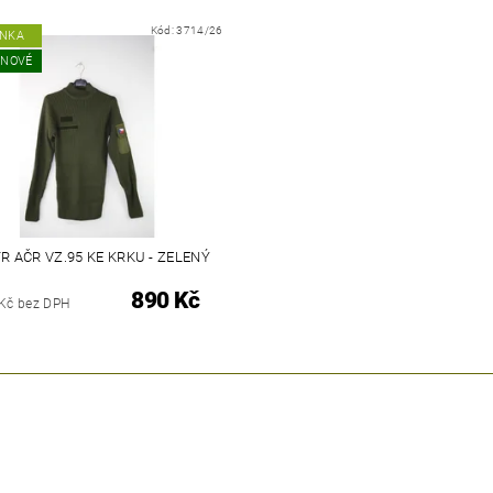
Kód:
3714/26
INKA
 NOVÉ
R AČR VZ.95 KE KRKU - ZELENÝ
890 Kč
 Kč bez DPH