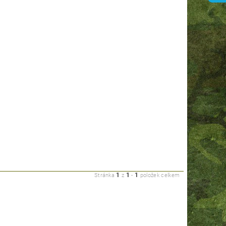
1
1
1
Stránka
z
-
položek celkem