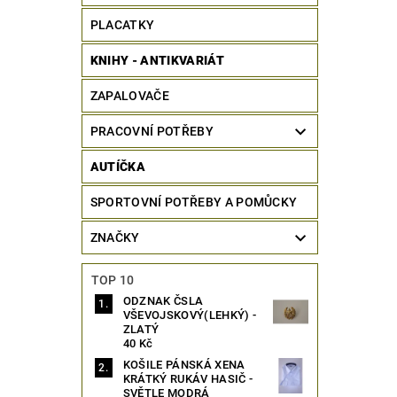
PLACATKY
KNIHY - ANTIKVARIÁT
ZAPALOVAČE
PRACOVNÍ POTŘEBY
AUTÍČKA
SPORTOVNÍ POTŘEBY A POMŮCKY
ZNAČKY
TOP 10
ODZNAK ČSLA
VŠEVOJSKOVÝ(LEHKÝ) -
ZLATÝ
40 Kč
KOŠILE PÁNSKÁ XENA
KRÁTKÝ RUKÁV HASIČ -
SVĚTLE MODRÁ