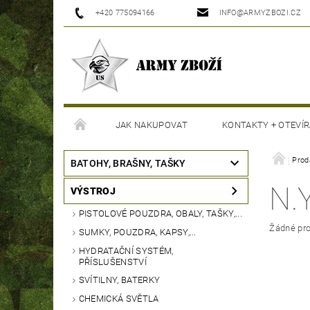
+420 775094166
INFO@ARMYZBOZI.CZ
JAK NAKUPOVAT
KONTAKTY + OTEVÍR
MOJE OBJEDNÁVKA
Prod
BATOHY, BRAŠNY, TAŠKY
N.
VÝSTROJ
PISTOLOVÉ POUZDRA, OBALY, TAŠKY,...
Žádné pro
SUMKY, POUZDRA, KAPSY,...
HYDRATAČNÍ SYSTÉM,
PŘÍSLUŠENSTVÍ
SVÍTILNY, BATERKY
CHEMICKÁ SVĚTLA