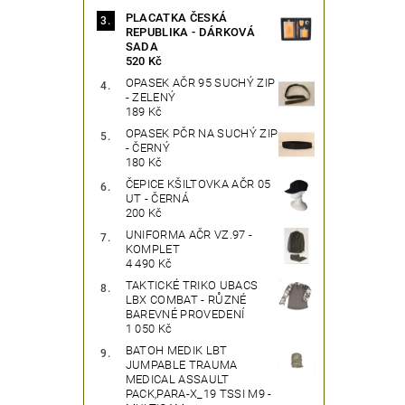
PLACATKA ČESKÁ
REPUBLIKA - DÁRKOVÁ
SADA
520 Kč
OPASEK AČR 95 SUCHÝ ZIP
- ZELENÝ
189 Kč
OPASEK PČR NA SUCHÝ ZIP
- ČERNÝ
180 Kč
ČEPICE KŠILTOVKA AČR 05
UT - ČERNÁ
200 Kč
UNIFORMA AČR VZ.97 -
KOMPLET
4 490 Kč
TAKTICKÉ TRIKO UBACS
LBX COMBAT - RŮZNÉ
BAREVNÉ PROVEDENÍ
1 050 Kč
BATOH MEDIK LBT
JUMPABLE TRAUMA
MEDICAL ASSAULT
PACK,PARA-X_19 TSSI M9 -