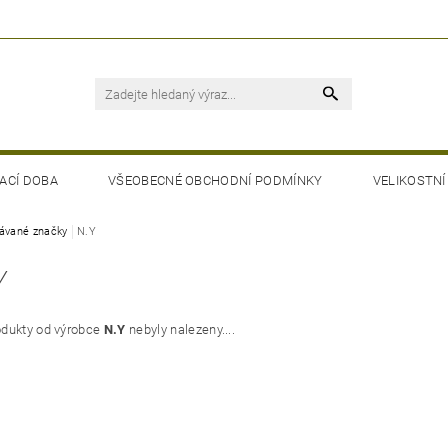
ACÍ DOBA
VŠEOBECNÉ OBCHODNÍ PODMÍNKY
VELIKOSTNÍ
ávané značky
N.Y
Y
dukty od výrobce
N.Y
nebyly nalezeny....