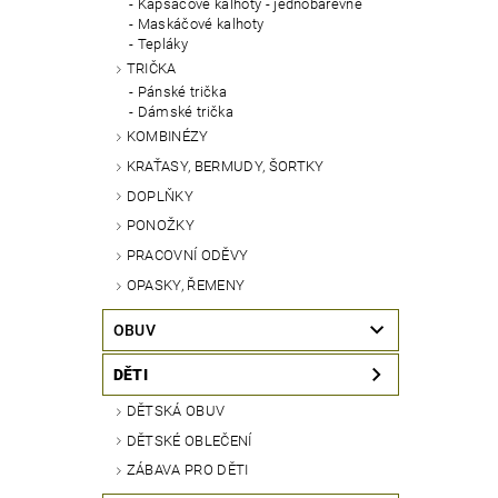
Kapsáčové kalhoty - jednobarevné
Maskáčové kalhoty
Tepláky
TRIČKA
Pánské trička
Dámské trička
KOMBINÉZY
KRAŤASY, BERMUDY, ŠORTKY
DOPLŇKY
PONOŽKY
PRACOVNÍ ODĚVY
OPASKY, ŘEMENY
OBUV
DĚTI
DĚTSKÁ OBUV
DĚTSKÉ OBLEČENÍ
ZÁBAVA PRO DĚTI