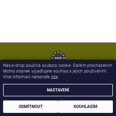
Náš e-shop používá soubory cookie. Dalším procházením
těchto stránek vyjadřujete souhlas s jejich používáním.
Více informací naleznete
zde
.
2026 © Army Zboží, všechna práva vyhrazena
NASTAVENÍ
Vytvořil Shoptet
ODMÍTNOUT
SOUHLASÍM