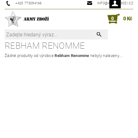
+420 775094166
INFO@ARMYZBOZI.CZ
0
0 Kč
REBHAM RENOMME
Žádné produkty od výrobce
Rebham Renomme
nebyly nalezeny....