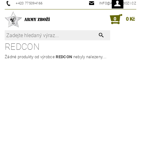
+420 775094166
INFO@ARMYZBOZI.CZ
0
0 Kč
REDCON
Žádné produkty od výrobce
REDCON
nebyly nalezeny....