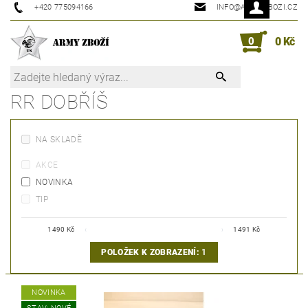
+420 775094166
INFO@ARMYZBOZI.CZ
0
0 Kč
RR DOBŘÍŠ
NA SKLADĚ
AKCE
NOVINKA
TIP
1490
Kč
1491
Kč
POLOŽEK K ZOBRAZENÍ:
1
NOVINKA