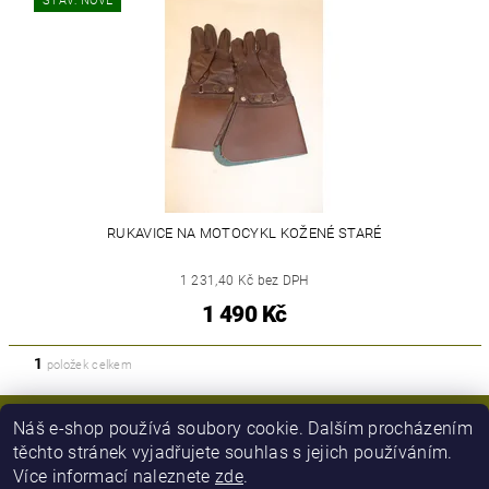
STAV: NOVÉ
RUKAVICE NA MOTOCYKL KOŽENÉ STARÉ
1 231,40 Kč bez DPH
1 490 Kč
1
položek celkem
Náš e-shop používá soubory cookie. Dalším procházením
těchto stránek vyjadřujete souhlas s jejich používáním.
Více informací naleznete
zde
.