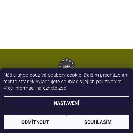
Náš e-shop používá soubory cookie. Dalším procházením
těchto stránek vyjadřujete souhlas s jejich používáním.
Více informací naleznete
zde
.
2026 © Army Zboží, všechna práva vyhrazena
NASTAVENÍ
Vytvořil Shoptet
ODMÍTNOUT
SOUHLASÍM