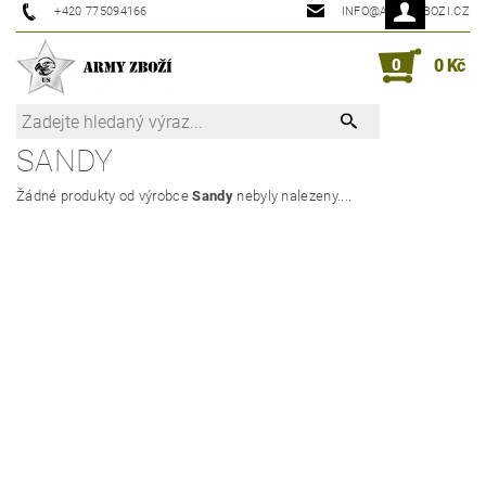
+420 775094166
INFO@ARMYZBOZI.CZ
0
0 Kč
SANDY
Žádné produkty od výrobce
Sandy
nebyly nalezeny....