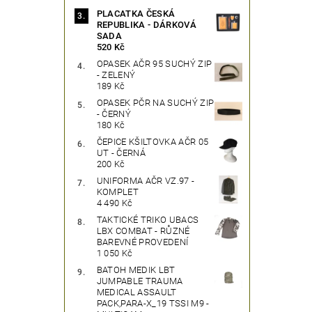
PLACATKA ČESKÁ
REPUBLIKA - DÁRKOVÁ
SADA
520 Kč
OPASEK AČR 95 SUCHÝ ZIP
- ZELENÝ
189 Kč
OPASEK PČR NA SUCHÝ ZIP
- ČERNÝ
180 Kč
ČEPICE KŠILTOVKA AČR 05
UT - ČERNÁ
200 Kč
UNIFORMA AČR VZ.97 -
KOMPLET
4 490 Kč
TAKTICKÉ TRIKO UBACS
LBX COMBAT - RŮZNÉ
BAREVNÉ PROVEDENÍ
1 050 Kč
BATOH MEDIK LBT
JUMPABLE TRAUMA
MEDICAL ASSAULT
PACK,PARA-X_19 TSSI M9 -