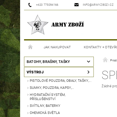
+420 775094166
INFO@ARMYZBOZI.CZ
JAK NAKUPOVAT
KONTAKTY + OTEVÍR
MOJE OBJEDNÁVKA
Prod
BATOHY, BRAŠNY, TAŠKY
SP
VÝSTROJ
PISTOLOVÉ POUZDRA, OBALY, TAŠKY,...
Žádné pro
SUMKY, POUZDRA, KAPSY,...
HYDRATAČNÍ SYSTÉM,
PŘÍSLUŠENSTVÍ
SVÍTILNY, BATERKY
CHEMICKÁ SVĚTLA