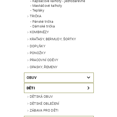
Kapsáčové kalhoty - jednobarevné
Maskáčové kalhoty
Tepláky
TRIČKA
Pánské trička
Dámské trička
KOMBINÉZY
KRAŤASY, BERMUDY, ŠORTKY
DOPLŇKY
PONOŽKY
PRACOVNÍ ODĚVY
OPASKY, ŘEMENY
OBUV
DĚTI
DĚTSKÁ OBUV
DĚTSKÉ OBLEČENÍ
ZÁBAVA PRO DĚTI