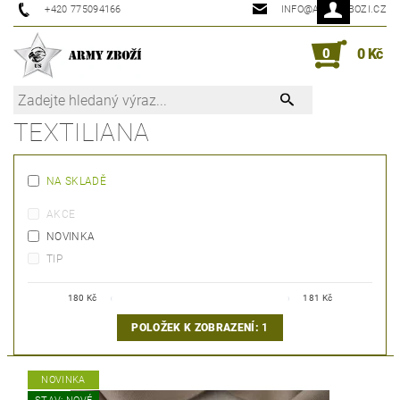
+420 775094166
INFO@ARMYZBOZI.CZ
0
0 Kč
TEXTILIANA
NA SKLADĚ
AKCE
NOVINKA
TIP
180
Kč
181
Kč
POLOŽEK K ZOBRAZENÍ:
1
NOVINKA