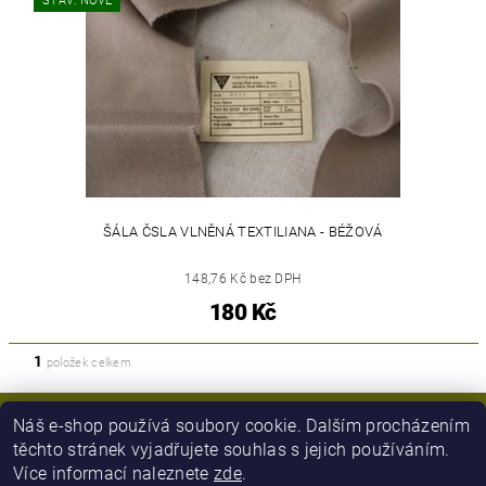
STAV: NOVÉ
ŠÁLA ČSLA VLNĚNÁ TEXTILIANA - BÉŽOVÁ
148,76 Kč bez DPH
180 Kč
1
položek celkem
Náš e-shop používá soubory cookie. Dalším procházením
těchto stránek vyjadřujete souhlas s jejich používáním.
Více informací naleznete
zde
.