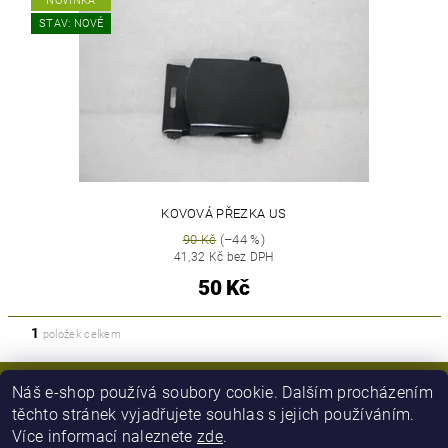
NOVINKA
STAV: NOVÉ
KOVOVÁ PŘEZKA US
90 Kč
(–44 %)
41,32 Kč bez DPH
50 Kč
1
položek celkem
Náš e-shop používá soubory cookie. Dalším procházením
těchto stránek vyjadřujete souhlas s jejich používáním.
Více informací naleznete
zde
.