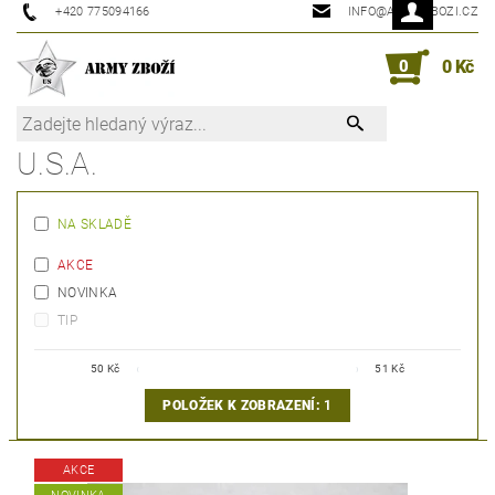
+420 775094166
INFO@ARMYZBOZI.CZ
0
0 Kč
U.S.A.
NA SKLADĚ
AKCE
NOVINKA
TIP
50
Kč
51
Kč
POLOŽEK K ZOBRAZENÍ:
1
AKCE