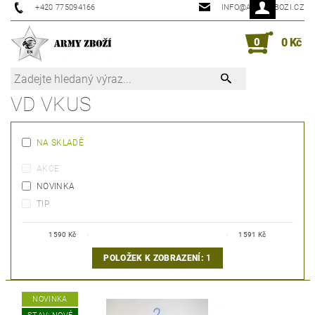
+420 775094166
INFO@ARMYZBOZI.CZ
0
0 Kč
VD VKUS
NA SKLADĚ
AKCE
NOVINKA
TIP
1590
Kč
1591
Kč
POLOŽEK K ZOBRAZENÍ:
1
NOVINKA