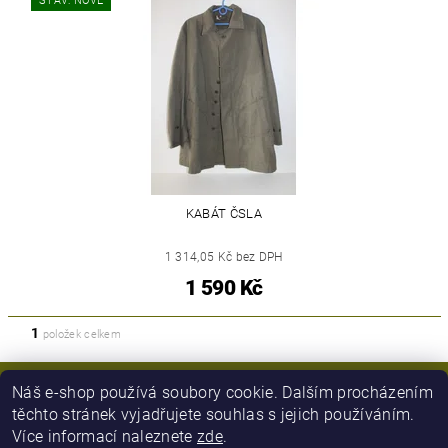
STAV: NOVÉ
KABÁT ČSLA
1 314,05 Kč bez DPH
1 590 Kč
1
položek celkem
Náš e-shop používá soubory cookie. Dalším procházením
těchto stránek vyjadřujete souhlas s jejich používáním.
Více informací naleznete
zde
.