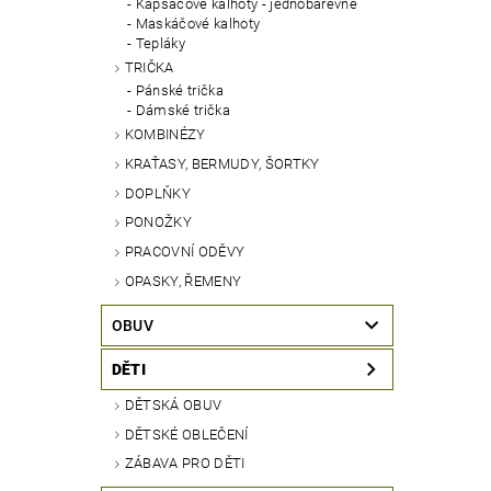
Kapsáčové kalhoty - jednobarevné
Maskáčové kalhoty
Tepláky
TRIČKA
Pánské trička
Dámské trička
KOMBINÉZY
KRAŤASY, BERMUDY, ŠORTKY
DOPLŇKY
PONOŽKY
PRACOVNÍ ODĚVY
OPASKY, ŘEMENY
OBUV
DĚTI
DĚTSKÁ OBUV
DĚTSKÉ OBLEČENÍ
ZÁBAVA PRO DĚTI