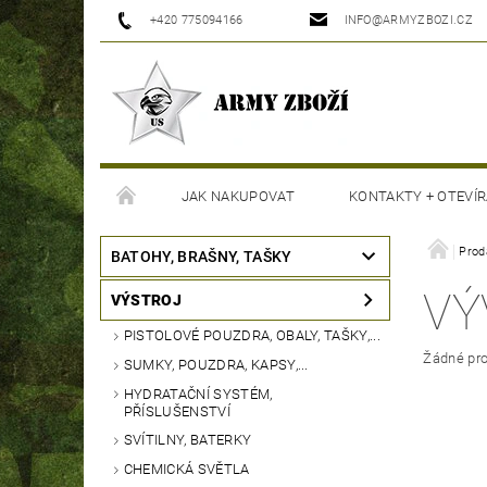
+420 775094166
INFO@ARMYZBOZI.CZ
JAK NAKUPOVAT
KONTAKTY + OTEVÍR
MOJE OBJEDNÁVKA
Prod
BATOHY, BRAŠNY, TAŠKY
VÝ
VÝSTROJ
PISTOLOVÉ POUZDRA, OBALY, TAŠKY,...
Žádné pro
SUMKY, POUZDRA, KAPSY,...
HYDRATAČNÍ SYSTÉM,
PŘÍSLUŠENSTVÍ
SVÍTILNY, BATERKY
CHEMICKÁ SVĚTLA