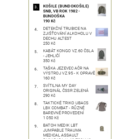
KOŠILE (BUNDOKOŠILE)
SNB, VB ROK 1982 -
BUNDOŠKA
190 Kč
DETEKČNÍ TRUBICE NA
ZJIŠŤOVÁNÍ ALKOHOLU V
DECHU ALTEST
250 Kč
KABÁT KONGO VZ.60 ČSLA
- JEHLIČÍ
350 Kč
TAŠKA JEZEVEC AČR NA
VÝSTROJ VZ.95 - K OPRAVĚ
160 Kč
SVÍTILNA MY DAY
ORIGINÁL ČSSR ZELENÁ
290 Kč
TAKTICKÉ TRIKO UBACS
LBX COMBAT - RŮZNÉ
BAREVNÉ PROVEDENÍ
1 050 Kč
BATOH MEDIK LBT
JUMPABLE TRAUMA
MEDICAL ASSAULT